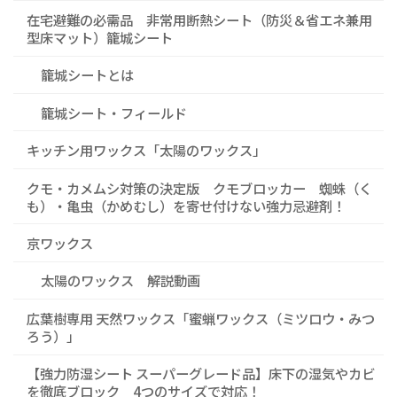
在宅避難の必需品 非常用断熱シート（防災＆省エネ兼用
型床マット）籠城シート
籠城シートとは
籠城シート・フィールド
キッチン用ワックス「太陽のワックス」
クモ・カメムシ対策の決定版 クモブロッカー 蜘蛛（く
も）・亀虫（かめむし）を寄せ付けない強力忌避剤！
京ワックス
太陽のワックス 解説動画
広葉樹専用 天然ワックス「蜜蝋ワックス（ミツロウ・みつ
ろう）」
【強力防湿シート スーパーグレード品】床下の湿気やカビ
を徹底ブロック 4つのサイズで対応！