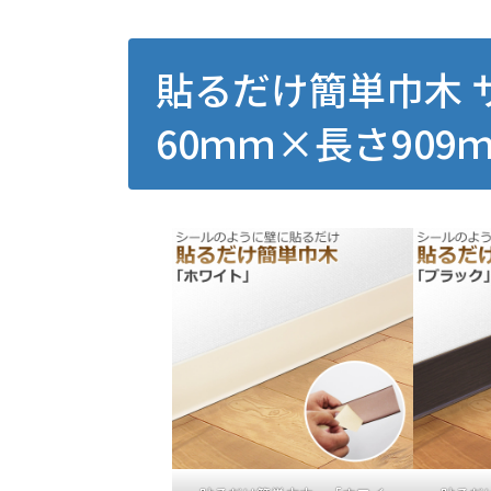
貼るだけ簡単巾木 
60ｍｍ×長さ909