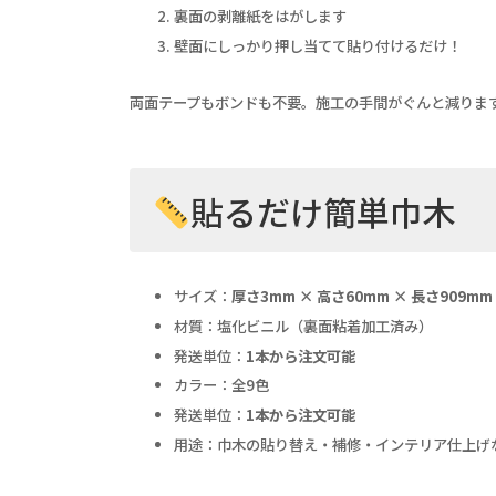
裏面の剥離紙をはがします
壁面にしっかり押し当てて貼り付けるだけ！
両面テープもボンドも不要。施工の手間がぐんと減りま
貼るだけ簡単巾木 
サイズ：
厚さ3mm × 高さ60mm × 長さ909mm
材質：塩化ビニル（裏面粘着加工済み）
発送単位：
1本から注文可能
カラー：全9色
発送単位：
1本から注文可能
用途：巾木の貼り替え・補修・インテリア仕上げ