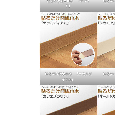
貼るだけ簡単巾木 「ホワイ
貼るだ
ト」
貼るだけ簡単巾木 「ナラミデ
貼るだ
ィアム」