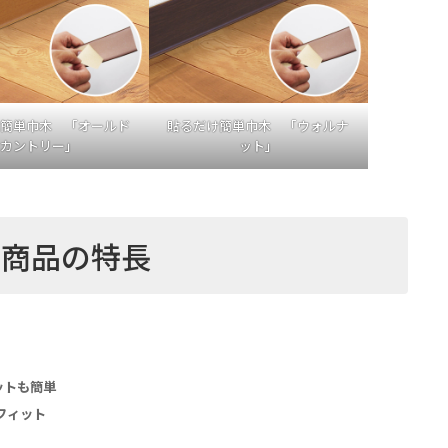
簡単巾木 「オールド
貼るだけ簡単巾木 「ウォルナ
カントリー」
ット」
商品の特長
ットも簡単
フィット