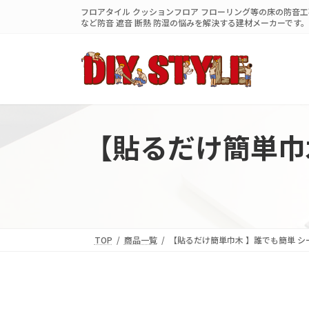
コ
ナ
フロアタイル クッションフロア フローリング等の床の防音工事
ン
ビ
など防音 遮音 断熱 防湿の悩みを解決する建材メーカーです。
テ
ゲ
ン
ー
ツ
シ
へ
ョ
ス
ン
キ
に
ッ
移
プ
動
【貼るだけ簡単巾
TOP
商品一覧
【貼るだけ簡単巾木 】誰でも簡単 