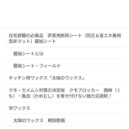
杉材を守る、未来を育てる 天然素材のワックス「米ぬか
ワックス」
クモブロッカー
在宅避難の必需品 非常用断熱シート（防災＆省エネ兼用
型床マット）籠城シート
籠城シートとは
籠城シート・フィールド
キッチン用ワックス「太陽のワックス」
クモ・カメムシ対策の決定版 クモブロッカー 蜘蛛（く
も）・亀虫（かめむし）を寄せ付けない強力忌避剤！
京ワックス
太陽のワックス 解説動画