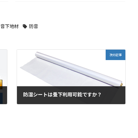
遮音下地材
防音
次の記事
防湿シートは畳下利用可能ですか？
2020年5月15日