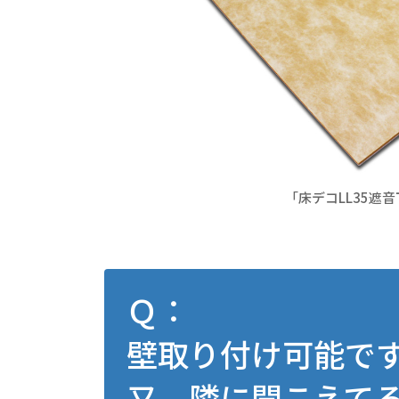
「床デコLL35遮
Ｑ：
壁取り付け可能で
又、隣に聞こえてる