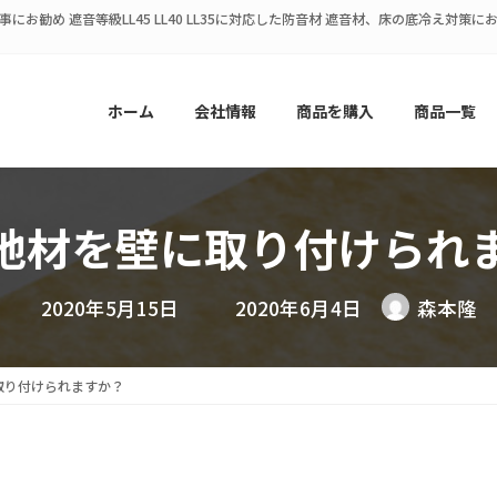
にお勧め 遮音等級LL45 LL40 LL35に対応した防音材 遮音材、床の底冷え対
ホーム
会社情報
商品を購入
商品一覧
地材を壁に取り付けられ
最
2020年5月15日
2020年6月4日
森本隆
終
更
新
日
取り付けられますか？
時
: