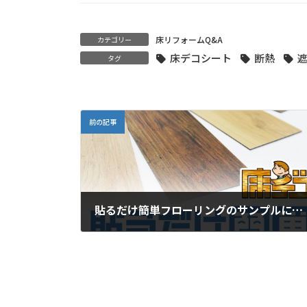
床リフォームQ&A
カテゴリー
床デコシート
断熱
タグ
前の記事
貼るだけ簡単フローリングのサンプルについて
2020年5月14日