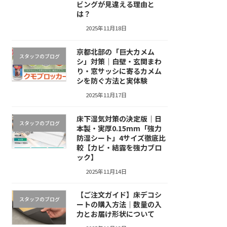
ビングが見違える理由と
は？
2025年11月18日
京都北部の「巨大カメム
スタッフのブログ
シ」対策｜白壁・玄関まわ
り・窓サッシに寄るカメム
シを防ぐ方法と実体験
2025年11月17日
床下湿気対策の決定版｜日
スタッフのブログ
本製・実厚0.15mm「強力
防湿シート」4サイズ徹底比
較【カビ・結露を強力ブロ
ック】
2025年11月14日
【ご注文ガイド】床デコシ
スタッフのブログ
ートの購入方法｜数量の入
力とお届け形状について