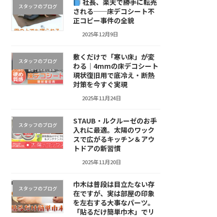
社長、楽天で勝手に転売
スタッフのブログ
される──床デコシート不
正コピー事件の全貌
2025年12月9日
敷くだけで「寒い床」が変
スタッフのブログ
わる｜4mmの床デコシート
現状復旧用で底冷え・断熱
対策を今すぐ実現
2025年11月24日
STAUB・ルクルーゼのお手
スタッフのブログ
入れに最適。太陽のワック
スで広がるキッチン＆アウ
トドアの新習慣
2025年11月20日
巾木は普段は目立たない存
スタッフのブログ
在ですが、実は部屋の印象
を左右する大事なパーツ。
「貼るだけ簡単巾木」でリ