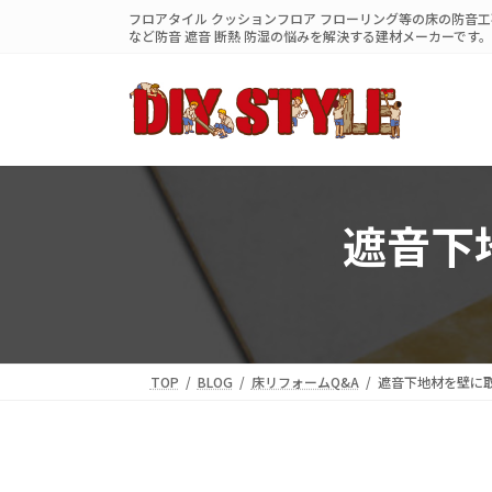
コ
ナ
フロアタイル クッションフロア フローリング等の床の防音工事
ン
ビ
など防音 遮音 断熱 防湿の悩みを解決する建材メーカーです。
テ
ゲ
ン
ー
ツ
シ
へ
ョ
ス
ン
キ
に
ッ
移
プ
動
遮音下
TOP
BLOG
床リフォームQ&A
遮音下地材を壁に