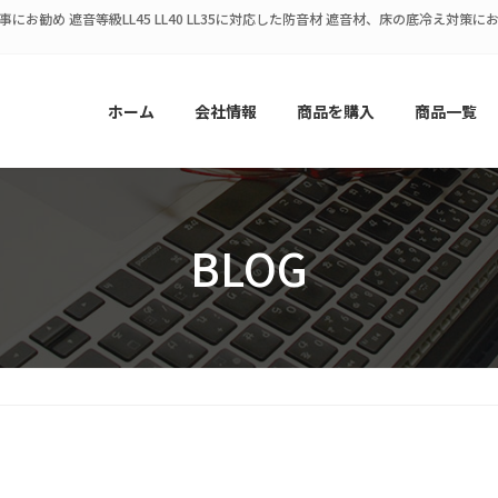
にお勧め 遮音等級LL45 LL40 LL35に対応した防音材 遮音材、床の底冷え対
ホーム
会社情報
商品を購入
商品一覧
BLOG