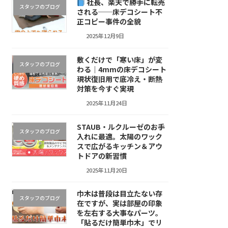
社長、楽天で勝手に転売
スタッフのブログ
される──床デコシート不
正コピー事件の全貌
2025年12月9日
敷くだけで「寒い床」が変
スタッフのブログ
わる｜4mmの床デコシート
現状復旧用で底冷え・断熱
対策を今すぐ実現
2025年11月24日
STAUB・ルクルーゼのお手
スタッフのブログ
入れに最適。太陽のワック
スで広がるキッチン＆アウ
トドアの新習慣
2025年11月20日
巾木は普段は目立たない存
スタッフのブログ
在ですが、実は部屋の印象
を左右する大事なパーツ。
「貼るだけ簡単巾木」でリ