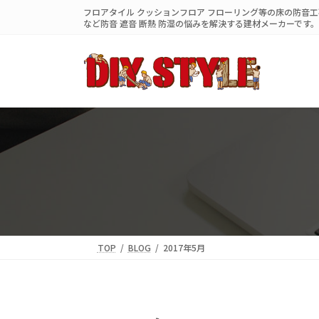
コ
ナ
フロアタイル クッションフロア フローリング等の床の防音工事
ン
ビ
など防音 遮音 断熱 防湿の悩みを解決する建材メーカーです。
テ
ゲ
ン
ー
ツ
シ
へ
ョ
ス
ン
キ
に
ッ
移
プ
動
TOP
BLOG
2017年5月