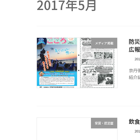
2017年5月
防災
メディア掲載
広報
20
京丹
紹介
飲食
受賞・認定歴
20