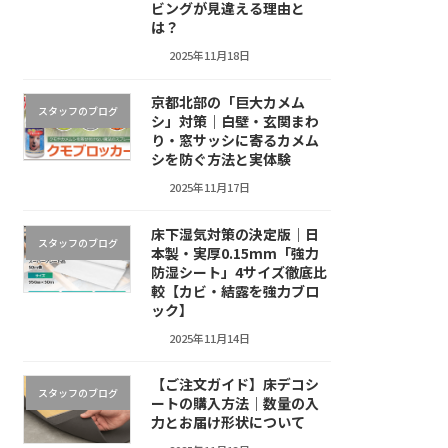
ビングが見違える理由と
は？
2025年11月18日
京都北部の「巨大カメム
スタッフのブログ
シ」対策｜白壁・玄関まわ
り・窓サッシに寄るカメム
シを防ぐ方法と実体験
2025年11月17日
床下湿気対策の決定版｜日
スタッフのブログ
本製・実厚0.15mm「強力
防湿シート」4サイズ徹底比
較【カビ・結露を強力ブロ
ック】
2025年11月14日
【ご注文ガイド】床デコシ
スタッフのブログ
ートの購入方法｜数量の入
力とお届け形状について