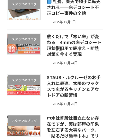
社長、楽天で勝手に転売
スタッフのブログ
される──床デコシート不
正コピー事件の全貌
2025年12月9日
敷くだけで「寒い床」が変
スタッフのブログ
わる｜4mmの床デコシート
現状復旧用で底冷え・断熱
対策を今すぐ実現
2025年11月24日
STAUB・ルクルーゼのお手
スタッフのブログ
入れに最適。太陽のワック
スで広がるキッチン＆アウ
トドアの新習慣
2025年11月20日
巾木は普段は目立たない存
スタッフのブログ
在ですが、実は部屋の印象
を左右する大事なパーツ。
「貼るだけ簡単巾木」でリ