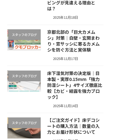
ビングが見違える理由と
は？
2025年11月18日
京都北部の「巨大カメム
スタッフのブログ
シ」対策｜白壁・玄関まわ
り・窓サッシに寄るカメム
シを防ぐ方法と実体験
2025年11月17日
床下湿気対策の決定版｜日
スタッフのブログ
本製・実厚0.15mm「強力
防湿シート」4サイズ徹底比
較【カビ・結露を強力ブロ
ック】
2025年11月14日
【ご注文ガイド】床デコシ
スタッフのブログ
ートの購入方法｜数量の入
力とお届け形状について