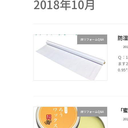
2018年10月
防湿
床リフォームQ&A
20
Ｑ：1
ます
0.9
「蜜
床リフォームQ&A
20