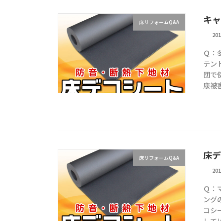
キャ
床リフォームQ&A
20
Ｑ：
テン
団で
康被害
床デ
床リフォームQ&A
20
Ｑ：
ング
コシ