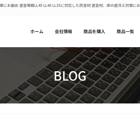
にお勧め 遮音等級LL45 LL40 LL35に対応した防音材 遮音材、床の底冷え対
ホーム
会社情報
商品を購入
商品一覧
BLOG