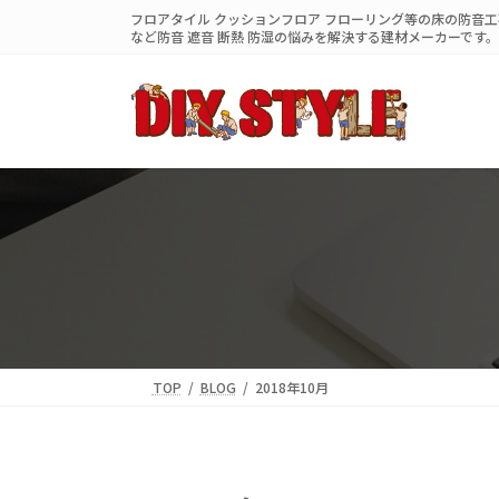
コ
ナ
フロアタイル クッションフロア フローリング等の床の防音工事
ン
ビ
など防音 遮音 断熱 防湿の悩みを解決する建材メーカーです。
テ
ゲ
ン
ー
ツ
シ
へ
ョ
ス
ン
キ
に
ッ
移
プ
動
TOP
BLOG
2018年10月