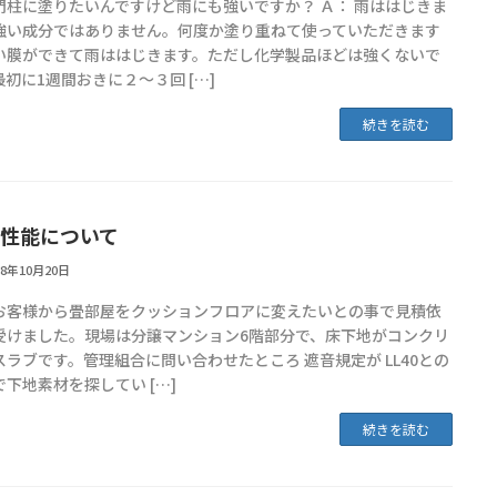
門柱に塗りたいんですけど雨にも強いですか？ Ａ： 雨ははじきま
強い成分ではありません。何度か塗り重ねて使っていただきます
い膜ができて雨ははじきます。ただし化学製品ほどは強くないで
最初に1週間おきに２～３回 […]
続きを読む
性能について
18年10月20日
お客様から畳部屋をクッションフロアに変えたいとの事で見積依
受けました。現場は分譲マンション6階部分で、床下地がコンクリ
スラブです。管理組合に問い合わせたところ 遮音規定が LL40との
で下地素材を探してい […]
続きを読む