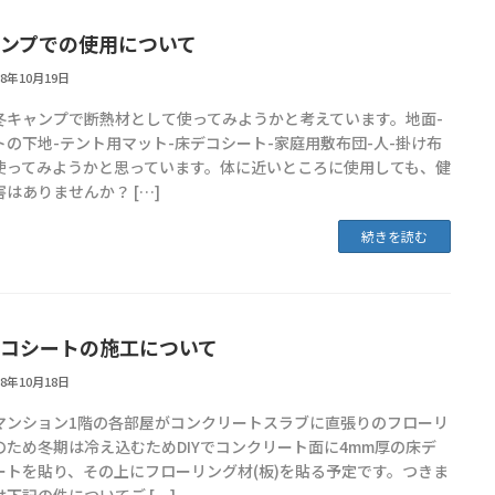
ンプでの使用について
18年10月19日
冬キャンプで断熱材として使ってみようかと考えています。地面-
トの下地-テント用マット-床デコシート-家庭用敷布団-人-掛け布
使ってみようかと思っています。体に近いところに使用しても、健
はありませんか？ […]
続きを読む
コシートの施工について
18年10月18日
マンション1階の各部屋がコンクリートスラブに直張りのフローリ
のため冬期は冷え込むためDIYでコンクリート面に4mm厚の床デ
ートを貼り、その上にフローリング材(板)を貼る予定です。つきま