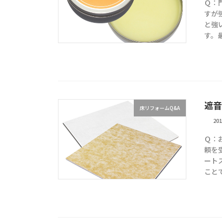
Ｑ：
すが
と強
す。
遮音
床リフォームQ&A
20
Ｑ：
頼を
ート
こと