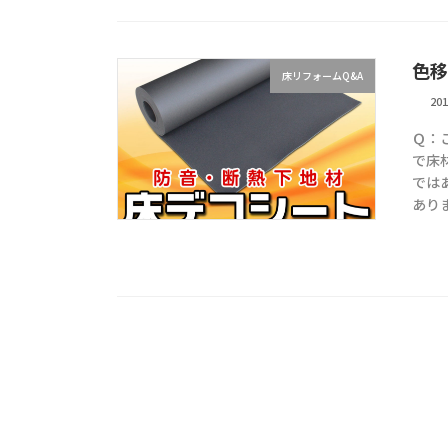
色移
床リフォームQ&A
20
Ｑ：
で床
では
あり