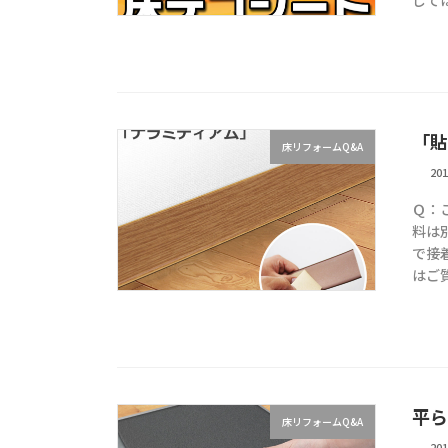
して
「貼
床リフォームQ&A
20
Ｑ：
料は
で接
はご質
平ら
床リフォームQ&A
20