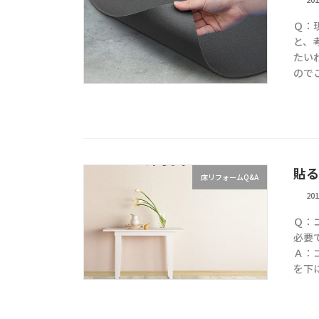
Ｑ：
と、
たい
ので
貼る
床リフォームQ&A
20
Ｑ：
必要
Ａ：
を下