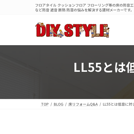
コ
ナ
フロアタイル クッションフロア フローリング等の床の防音工事
ン
ビ
など防音 遮音 断熱 防湿の悩みを解決する建材メーカーです。
テ
ゲ
ン
ー
ツ
シ
へ
ョ
ス
ン
キ
に
ッ
移
プ
動
LL55と
TOP
BLOG
床リフォームQ&A
LL55とは低音に