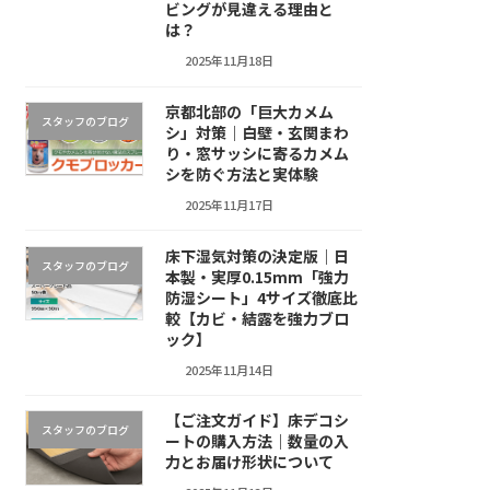
ビングが見違える理由と
は？
2025年11月18日
京都北部の「巨大カメム
スタッフのブログ
シ」対策｜白壁・玄関まわ
り・窓サッシに寄るカメム
シを防ぐ方法と実体験
2025年11月17日
床下湿気対策の決定版｜日
スタッフのブログ
本製・実厚0.15mm「強力
防湿シート」4サイズ徹底比
較【カビ・結露を強力ブロ
ック】
2025年11月14日
【ご注文ガイド】床デコシ
スタッフのブログ
ートの購入方法｜数量の入
力とお届け形状について