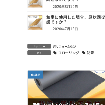
2020年8月10日
和室に使用した場合、原状回
能ですか？
2020年7月18日
床リフォームQ&A
カテゴリー
フローリング
防音
タグ
前の記事
床デコシートとクッションフロアーを接着剤で貼ることは可能ですか？