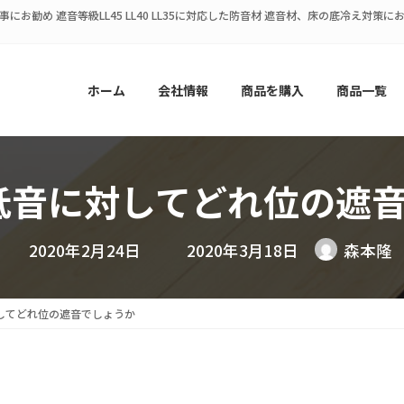
にお勧め 遮音等級LL45 LL40 LL35に対応した防音材 遮音材、床の底冷え対
ホーム
会社情報
商品を購入
商品一覧
は低音に対してどれ位の遮
最
2020年2月24日
2020年3月18日
森本隆
終
更
新
日
対してどれ位の遮音でしょうか
時
: