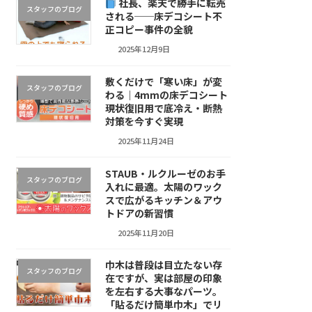
社長、楽天で勝手に転売
スタッフのブログ
される──床デコシート不
正コピー事件の全貌
2025年12月9日
敷くだけで「寒い床」が変
スタッフのブログ
わる｜4mmの床デコシート
現状復旧用で底冷え・断熱
対策を今すぐ実現
2025年11月24日
STAUB・ルクルーゼのお手
スタッフのブログ
入れに最適。太陽のワック
スで広がるキッチン＆アウ
トドアの新習慣
2025年11月20日
巾木は普段は目立たない存
スタッフのブログ
在ですが、実は部屋の印象
を左右する大事なパーツ。
「貼るだけ簡単巾木」でリ