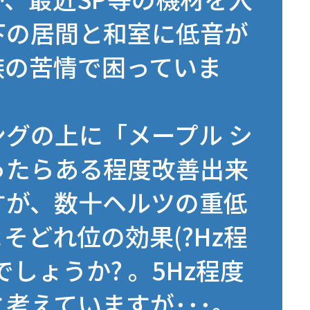
下の居間と和室に低音が
族の苦情で困っていま
グの上に「メープル シ
ったらある程度改善出来
すが、数十ヘルツの重低
そどれ位の効果(?Hz程
しょうか? 。5Hz程度
考えていますが･･･。